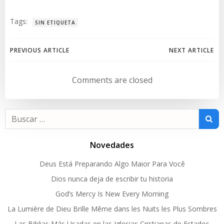
Tags:
SIN ETIQUETA
Navegación
Navegación
PREVIOUS ARTICLE
NEXT ARTICLE
por
por
Comments are closed
las
las
Buscar:
entradas
entradas
Novedades
Deus Está Preparando Algo Maior Para Você
Dios nunca deja de escribir tu historia
God’s Mercy Is New Every Morning
La Lumière de Dieu Brille Même dans les Nuits les Plus Sombres
Las Biblias Más Usadas en las Iglesias Cristianas de Estados