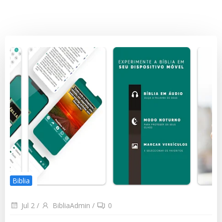
Biblia
Jul 2
/
BibliaAdmin
/
0